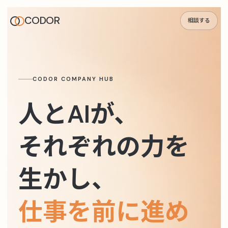
CODOR
相談する
CODOR COMPANY HUB
人とAIが、
それぞれの力を
生かし、
仕事を前に進め